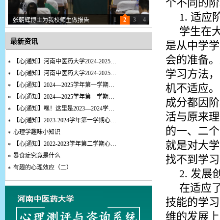
个不同的阶
1. 适
1
2
3
4
张朝辉博士为我校师生做报告
学生在
最新资讯
是从中学学
会的准备。
【心|通知】河南中医药大学2024-2025…
*
学习方法，
【心|通知】河南中医药大学2024-2025…
*
【心|通知】2024—2025学年第一学期…
机不适应。
*
【心|通知】2024—2025学年第一学期…
*
成分都因阶
【心|通知】嘿！这里是2023—2024学…
*
活与原来理
【心|通知】2023-2024学年第一学期心…
*
的一、二个
心理学趣味小知识
*
就是对大学
【心|通知】2022-2023学年第二学期心…
*
暴食症究竟是什么
找不到学习
*
有趣的心理效应（二）
*
2. 发
在适应
技能的学习
维的发展上