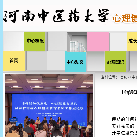
中心概况
成长
首页
中心动态
心理知识
当前位置：
首页
>>
中
【心|通
假期的时间
美好充实的
开学进度条