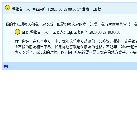
想独自一人
匿名用户于2023-03-29 09:53:37 发表
已回复
我的室友想每天和我一起吃饭，但是她每次起的晚，还慢，我有时候急着背书，我到
回复:想独自一人 回复人：xljk 回复时间:2023-03-29 10:03:58
同学你好，在几个室友当中，你的这位室友想跟你一起吃饭，想必一定是很
个不错的朋友相当不易，如果你也喜欢这位朋友的性格，不妨早上喊ta一起去
声去吃饭了，ta起床的时候可以问问ta吃完饭要不要去你在的地方背书，不
关闭